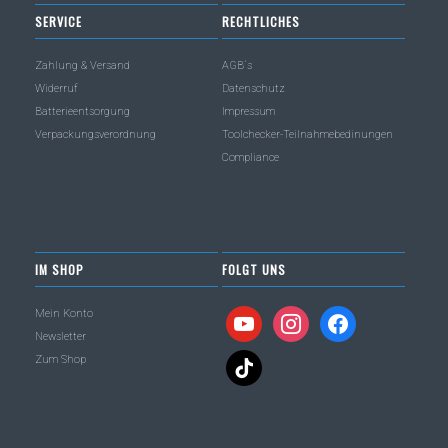
SERVICE
RECHTLICHES
Zahlung & Versand
AGB´s
Widerruf
Datenschutz
Batterieentsorgung
Impressum
Verpackungsverordnung
Toolchecker-Teilnahmebedinungen
Compliance
IM SHOP
FOLGT UNS
Mein Konto
youtube
instagram
facebook
Newsletter
Zum Shop
tiktok