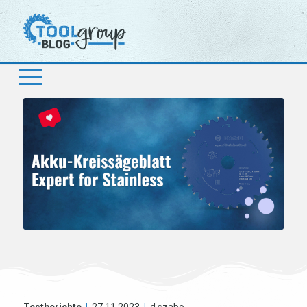
Testberichte
|
27.11.2023
|
d.szabo