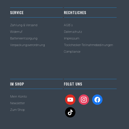
SERVICE
RECHTLICHES
Zahlung & Versand
AGB´s
Widerruf
Datenschutz
Batterieentsorgung
Impressum
Verpackungsverordnung
Toolchecker-Teilnahmebedinungen
Compliance
IM SHOP
FOLGT UNS
Mein Konto
youtube
instagram
facebook
Newsletter
Zum Shop
tiktok