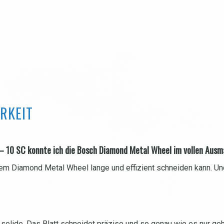
RKEIT
– 10 SC konnte ich die Bosch Diamond Metal Wheel im vollen Ausm
dem Diamond Metal Wheel lange und effizient schneiden kann. Un
solide. Das Blatt schneidet präzise und so genau wie es nur geht