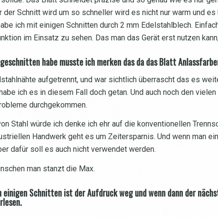
 der Schnitt wird um so schneller wird es nicht nur warm und es 
 ich mit einigen Schnitten durch 2 mm Edelstahlblech. Einfach w
unktion im Einsatz zu sehen. Das man das Gerät erst nutzen kann
A geschnitten habe musste ich merken das da das Blatt Anlassfarb
stahlnähte aufgetrennt, und war sichtlich überrascht das es weite
 habe ich es in diesem Fall doch getan. Und auch noch den viele
e Probleme durchgekommen.
von Stahl würde ich denke ich ehr auf die konventionellen Trenn
dustriellen Handwerk geht es um Zeitersparnis. Und wenn man eine
 Aber dafür soll es auch nicht verwendet werden.
wünschen man stanzt die Max.
ch einigen Schnitten ist der Aufdruck weg und wenn dann der näch
rlesen.