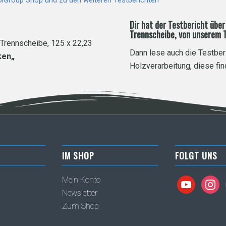
Dir hat der Testbericht üb
Trennscheibe, von unserem T
rennscheibe, 125 x 22,23
Dann lese auch die Testber
ken
„
Holzverarbeitung, diese fi
IM SHOP
FOLGT UNS
Mein Konto
youtube
instag
Newsletter
Zum Shop