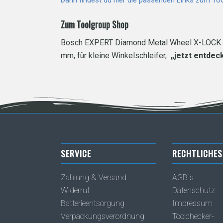
Zum Toolgroup Shop
Bosch EXPERT Diamond Metal Wheel X-LOCK T
mm, für kleine Winkelschleifer,
„jetzt entdec
SERVICE
RECHTLICHES
Zahlung & Versand
AGB´s
Widerruf
Datenschutz
Batterieentsorgung
Impressum
Verpackungsverordnung
Toolchecker-