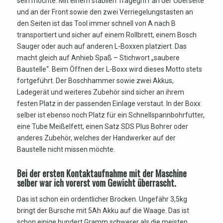
sein möchte. Mit einem stabilen Tragegriff an der Oberseite
und an der Front sowie den zwei Verriegelungstasten an
den Seiten ist das Tool immer schnell von A nach B
transportiert und sicher auf einem Rollbrett, einem Bosch
Sauger oder auch auf anderen L-Boxxen platziert. Das
macht gleich auf Anhieb Spaß – Stichwort „saubere
Baustelle“. Beim Öffnen der L-Boxx wird dieses Motto stets
fortgeführt. Der Boschhammer sowie zwei Akkus,
Ladegerät und weiteres Zubehör sind sicher an ihrem
festen Platz in der passenden Einlage verstaut. In der Boxx
selber ist ebenso noch Platz für ein Schnellspannbohrfutter,
eine Tube Meißelfett, einen Satz SDS Plus Bohrer oder
anderes Zubehör, welches der Handwerker auf der
Baustelle nicht missen möchte.
Bei der ersten Kontaktaufnahme mit der Maschine
selber war ich vorerst vom Gewicht überrascht.
Das ist schon ein ordentlicher Brocken. Ungefähr 3,5kg
bringt der Bursche mit 5Ah Akku auf die Waage. Das ist
schon einige hundert Gramm schwerer als die meisten