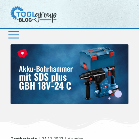
Testberichte
|
24.11.2023
|
d.szabo