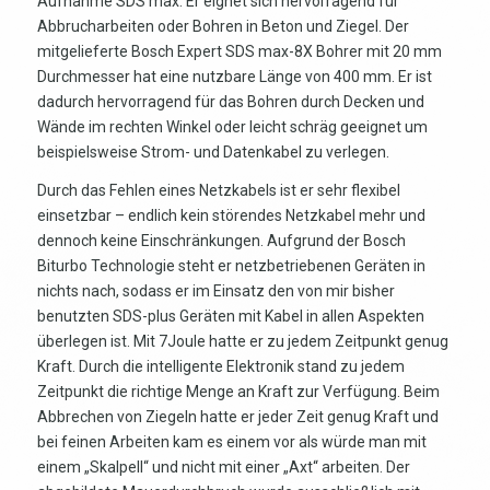
Aufnahme SDS max. Er eignet sich hervorragend für
Abbrucharbeiten oder Bohren in Beton und Ziegel. Der
mitgelieferte Bosch Expert SDS max-8X Bohrer mit 20 mm
Durchmesser hat eine nutzbare Länge von 400 mm. Er ist
dadurch hervorragend für das Bohren durch Decken und
Wände im rechten Winkel oder leicht schräg geeignet um
beispielsweise Strom- und Datenkabel zu verlegen.
Durch das Fehlen eines Netzkabels ist er sehr flexibel
einsetzbar – endlich kein störendes Netzkabel mehr und
dennoch keine Einschränkungen. Aufgrund der Bosch
Biturbo Technologie steht er netzbetriebenen Geräten in
nichts nach, sodass er im Einsatz den von mir bisher
benutzten SDS-plus Geräten mit Kabel in allen Aspekten
überlegen ist. Mit 7Joule hatte er zu jedem Zeitpunkt genug
Kraft. Durch die intelligente Elektronik stand zu jedem
Zeitpunkt die richtige Menge an Kraft zur Verfügung. Beim
Abbrechen von Ziegeln hatte er jeder Zeit genug Kraft und
bei feinen Arbeiten kam es einem vor als würde man mit
einem „Skalpell“ und nicht mit einer „Axt“ arbeiten. Der