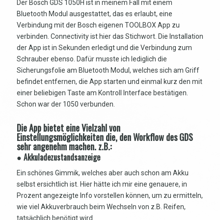
Der Bosch GDS 1050H ist in meinem Fall mit einem
Bluetooth Modul ausgestattet, das es erlaubt, eine
Verbindung mit der Bosch eigenen TOOLBOX App zu
verbinden. Connectivity ist hier das Stichwort. Die Installation
der App ist in Sekunden erledigt und die Verbindung zum
Schrauber ebenso. Dafür musste ich lediglich die
Sicherungsfolie am Bluetooth Modul, welches sich am Griff
befindet entfernen, die App starten und einmal kurz den mit
einer beliebigen Taste am Kontroll Interface bestätigen.
Schon war der 1050 verbunden.
Die App bietet eine Vielzahl von
Einstellungsmöglichkeiten die, den Workflow des GDS
sehr angenehm machen. z.B.:
● Akkuladezustandsanzeige
Ein schönes Gimmik, welches aber auch schon am Akku
selbst ersichtlich ist. Hier hätte ich mir eine genauere, in
Prozent angezeigte Info vorstellen können, um zu ermitteln,
wie viel Akkuverbrauch beim Wechseln von z.B. Reifen,
tatsächlich benötigt wird.