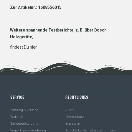
Zur Artikelnr.: 1608556015
Weitere spannende Testberichte, z. B. über Bosch
Holzgeräte,
findest Du
hier
.
SERVICE
RECHTLICHES
Zahlung & Versand
AGB´s
Widerruf
Datenschutz
Batterieentsorgung
Impressum
Verpackungsverordnung
Toolchecker-Teilnahmebedinungen