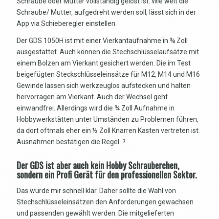
Schraube oder Mutter vollständig gelöst ist. Wie weit die
Schraube/ Mutter, aufgedreht werden soll, lässt sich in der
App via Schieberegler einstellen.
Der GDS 1050H ist mit einer Vierkantaufnahme in ¾ Zoll
ausgestattet. Auch können die Stechschlüsselaufsätze mit
einem Bolzen am Vierkant gesichert werden. Die im Test
beigefügten Steckschlüsseleinsätze für M12, M14 und M16
Gewinde lassen sich werkzeuglos aufstecken und halten
hervorragen am Vierkant. Auch der Wechsel geht
einwandfrei. Allerdings wird die ¾ Zoll Aufnahme in
Hobbywerkstätten unter Umständen zu Problemen führen,
da dort oftmals eher ein ½ Zoll Knarren Kasten vertreten ist.
Ausnahmen bestätigen die Regel. ?
Der GDS ist aber auch kein Hobby Schrauberchen,
sondern ein Profi Gerät für den professionellen Sektor.
Das wurde mir schnell klar. Daher sollte die Wahl von
Stechschlüsseleinsätzen den Anforderungen gewachsen
und passenden gewählt werden. Die mitgelieferten