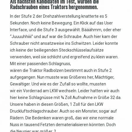
Als nächsten Kandidaten im Test, wurden die
Radschrauben eines Traktors hergenommen.
In der Stufe 2 der Drehzahlverstellung knatterte es 5
Sekunden. Noch keine Bewegung. Ein Klick auf das User
Interface, und die Stufe 3 ausgewählt. Bääähmm, oder eher
“Juuuuhhiiii” und auf war die Schraube. Auch hier kam der
Schrauber nicht ansatzweise ins Schwitzen. Leider konnte
ich keine der beiliegenden Steckschlüsselaufsätze
verwenden, weil sie schlicht und ergreifend zu klein waren.
Mit einer passenden Schlagnuss,
wären die Traktor Radbolzen bestimmt auch in Stufe 2
aufgegangen. Nun musste was Größeres her, Mächtiger,
Gewaltiger. Und wie es der Zufall so wollte, mussten
wir ein Vorderrad am LKW wechseln. Leider hatten wir auch
hier keine Schlagnüsse mit ¾ Zoll Aufnahme in Größe 32 da.
Unsere haben in diesen Größen, 1 Zoll für den LKW
Druckluftschlagschrauber. Auch so ein Monster, sogar auf
Rädern. Die Bedenken waren groß, das wir eine normale
Nuss in tausend Fetzten dematerialisieren könnten. Doch
die Neugier war größer. ?