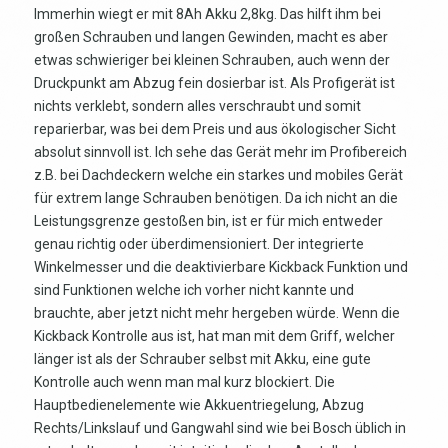
Immerhin wiegt er mit 8Ah Akku 2,8kg. Das hilft ihm bei
großen Schrauben und langen Gewinden, macht es aber
etwas schwieriger bei kleinen Schrauben, auch wenn der
Druckpunkt am Abzug fein dosierbar ist. Als Profigerät ist
nichts verklebt, sondern alles verschraubt und somit
reparierbar, was bei dem Preis und aus ökologischer Sicht
absolut sinnvoll ist. Ich sehe das Gerät mehr im Profibereich
z.B. bei Dachdeckern welche ein starkes und mobiles Gerät
für extrem lange Schrauben benötigen. Da ich nicht an die
Leistungsgrenze gestoßen bin, ist er für mich entweder
genau richtig oder überdimensioniert. Der integrierte
Winkelmesser und die deaktivierbare Kickback Funktion und
sind Funktionen welche ich vorher nicht kannte und
brauchte, aber jetzt nicht mehr hergeben würde. Wenn die
Kickback Kontrolle aus ist, hat man mit dem Griff, welcher
länger ist als der Schrauber selbst mit Akku, eine gute
Kontrolle auch wenn man mal kurz blockiert. Die
Hauptbedienelemente wie Akkuentriegelung, Abzug
Rechts/Linkslauf und Gangwahl sind wie bei Bosch üblich in