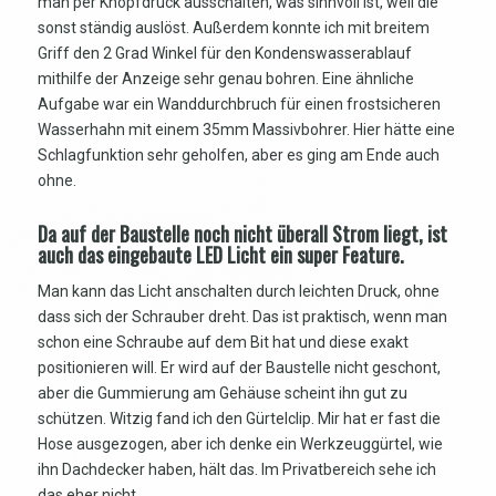
man per Knopfdruck ausschalten, was sinnvoll ist, weil die
sonst ständig auslöst. Außerdem konnte ich mit breitem
Griff den 2 Grad Winkel für den Kondenswasserablauf
mithilfe der Anzeige sehr genau bohren. Eine ähnliche
Aufgabe war ein Wanddurchbruch für einen frostsicheren
Wasserhahn mit einem 35mm Massivbohrer. Hier hätte eine
Schlagfunktion sehr geholfen, aber es ging am Ende auch
ohne.
Da auf der Baustelle noch nicht überall Strom liegt, ist
auch das eingebaute LED Licht ein super Feature.
Man kann das Licht anschalten durch leichten Druck, ohne
dass sich der Schrauber dreht. Das ist praktisch, wenn man
schon eine Schraube auf dem Bit hat und diese exakt
positionieren will. Er wird auf der Baustelle nicht geschont,
aber die Gummierung am Gehäuse scheint ihn gut zu
schützen. Witzig fand ich den Gürtelclip. Mir hat er fast die
Hose ausgezogen, aber ich denke ein Werkzeuggürtel, wie
ihn Dachdecker haben, hält das. Im Privatbereich sehe ich
das eher nicht.