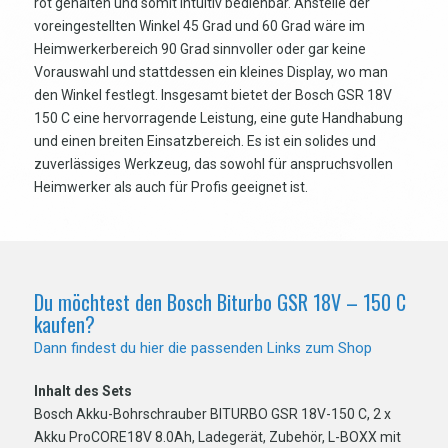
rot gehalten und somit intuitiv bedienbar. Anstelle der
voreingestellten Winkel 45 Grad und 60 Grad wäre im
Heimwerkerbereich 90 Grad sinnvoller oder gar keine
Vorauswahl und stattdessen ein kleines Display, wo man
den Winkel festlegt. Insgesamt bietet der Bosch GSR 18V
150 C eine hervorragende Leistung, eine gute Handhabung
und einen breiten Einsatzbereich. Es ist ein solides und
zuverlässiges Werkzeug, das sowohl für anspruchsvollen
Heimwerker als auch für Profis geeignet ist.
Du möchtest den Bosch Biturbo GSR 18V – 150 C
kaufen?
Dann findest du hier die passenden Links zum Shop
Inhalt des Sets
Bosch Akku-Bohrschrauber BITURBO GSR 18V-150 C, 2 x
Akku ProCORE18V 8.0Ah, Ladegerät, Zubehör, L-BOXX mit