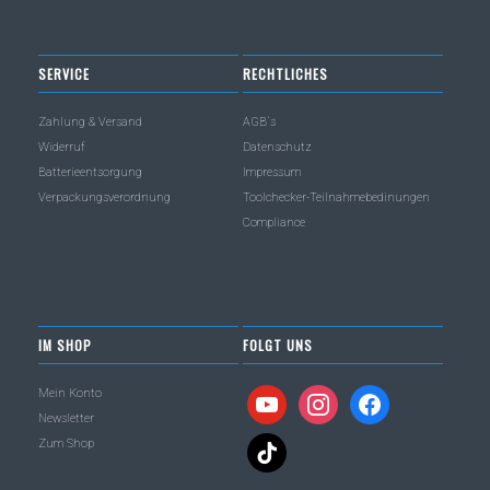
SERVICE
RECHTLICHES
Zahlung & Versand
AGB´s
Widerruf
Datenschutz
Batterieentsorgung
Impressum
Verpackungsverordnung
Toolchecker-Teilnahmebedinungen
Compliance
IM SHOP
FOLGT UNS
Mein Konto
youtube
instagram
facebook
Newsletter
Zum Shop
tiktok