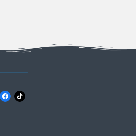
ram
facebook
tiktok