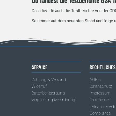
Du fandest die Testberichte GSA 1
Dann lies dir auch die Testberichte von der G
Sei immer auf dem neuesten Stand und folge 
SERVICE
RECHTLICHES
Zahlung & Versand
AGB´s
Widerruf
Datenschutz
Batterieentsorgung
Impressum
Verpackungsverordnung
Toolchecker-
Teilnahmebed
Compliance