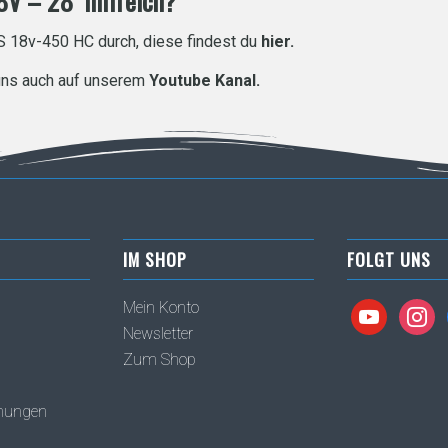
8V – 28 hilfreich?
DS 18v-450 HC durch, diese findest du
hier
.
uns auch auf unserem
Youtube Kanal.
IM SHOP
FOLGT UNS
Mein Konto
youtube
instag
Newsletter
Zum Shop
inungen