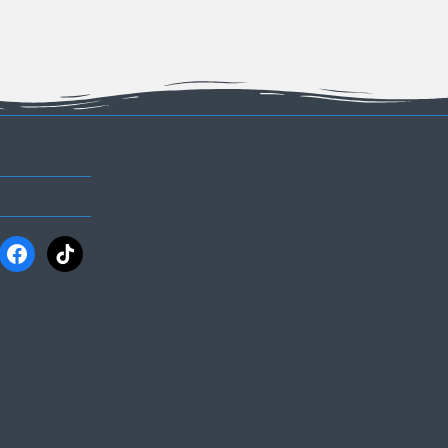
ram
facebook
tiktok