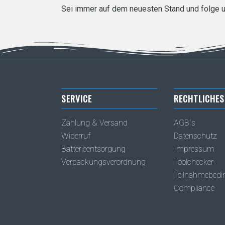
Sei immer auf dem neuesten Stand und folge 
SERVICE
RECHTLICHES
Zahlung & Versand
AGB´s
Widerruf
Datenschutz
Batterieentsorgung
Impressum
Verpackungsverordnung
Toolchecker-
Teilnahmebed
Compliance