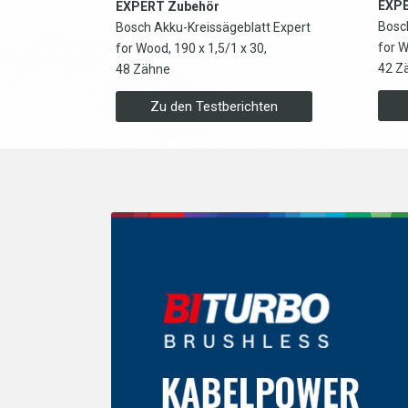
EXPE
EXPERT Zubehör
Bosc
Bosch Akku-Kreissägeblatt Expert
for W
for Wood, 190 x 1,5/1 x 30,
42 Z
48 Zähne
Zu den Testberichten