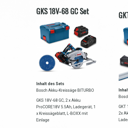
GKS 18V-68 GC Set
GKT
Inhalt des Sets
Inhal
Bosch Akku-Kreissäge BITURBO
Bosc
GKS 18V-68 GC, 2 x Akku
GKT 1
ProCORE18V 5.5Ah, Ladegerät, 1
2x A
x Kreissägeblatt, L-BOXX mit
Lade
Einlage