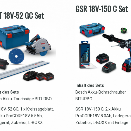
GSR 18V-150 C Set
 18V-52 GC Set
Inhalt des Sets
t des Sets
Bosch Akku-Bohrschrauber
h Akku-Tauchsäge BITURBO
BITURBO
8V-52 GC, 1 x Kreissägeblatt,
GSR 18V-150 C, 2 x Akku
kku ProCORE18V 5.5Ah,
ProCORE18V 8.0Ah, Ladegerät
gerät, Zubehör, L-BOXX
Zubehör, L-BOXX mit Einlage