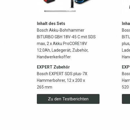
Inhalt des Sets
Inha
Bosch Akku-Bohrhammer
Bos
BITURBO GBH 18V-45 C mit SDS
BIT
max, 2 x Akku ProCORE18V
plus
12.0Ah, Ladegerät, Zubehör,
Lade
Handwerkerkoffer
Han
EXPERT Zubehör
EXP
Bosch EXPERT SDS plus-7X
Bos
Hammerbohrer, 12 x 200 x
Hamm
265 mm
520
Zu den Testberichten