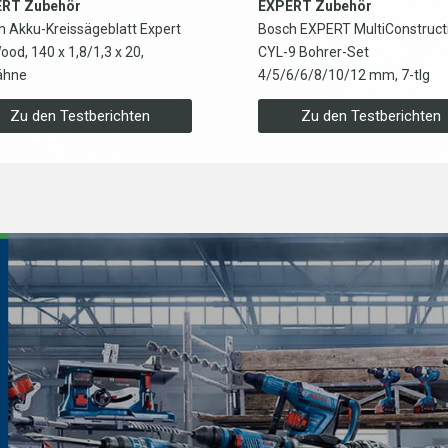
RT Zubehör
EXPERT Zubehör
h Akku-Kreissägeblatt Expert
Bosch EXPERT MultiConstruct
ood, 140 x 1,8/1,3 x 20,
CYL-9 Bohrer-Set
ähne
4/5/6/6/8/10/12 mm, 7-tlg
Zu den Testberichten
Zu den Testberichten