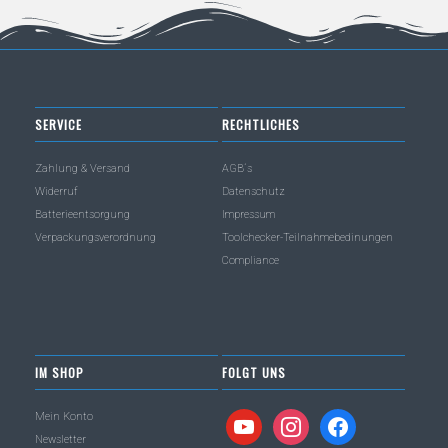
SERVICE
RECHTLICHES
Zahlung & Versand
AGB´s
Widerruf
Datenschutz
Batterieentsorgung
Impressum
Verpackungsverordnung
Toolchecker-Teilnahmebedinungen
Compliance
IM SHOP
FOLGT UNS
Mein Konto
youtube
instagram
facebook
Newsletter